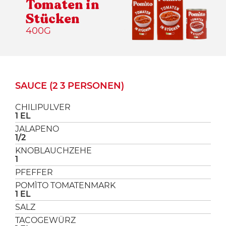
Tomaten in
Stücken
400G
SAUCE (2 3 PERSONEN)
CHILIPULVER
1 EL
JALAPENO
1/2
KNOBLAUCHZEHE
1
PFEFFER
POMÌTO TOMATENMARK
1 EL
SALZ
TACOGEWÜRZ